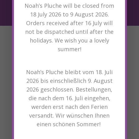
Noah’s Pluche will be closed from
EMAIL

info@noahspluche.com
18 July 2026 to 9 August 2026.
Orders received after 16 July will
not be dispatched until after the
holidays. We wish you a lovely
summer!
Noah’s Pluche bleibt vom 18. Juli
2026 bis einschließlich 9. August
2026 geschlossen. Bestellungen,
die nach dem 16. Juli eingehen,
werden erst nach den Ferien
CONTACT
versandt. Wir wünschen Ihnen
+31 24 820 07 06

einen schönen Sommer!
info@noahspluche.com
