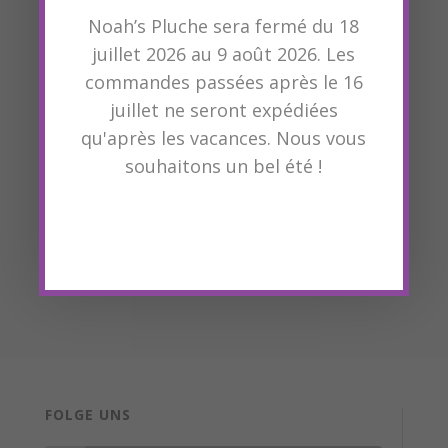
UW ACCOUNT
Noah’s Pluche sera fermé du 18
Login
juillet 2026 au 9 août 2026. Les
Maak een account
commandes passées après le 16
juillet ne seront expédiées
qu'après les vacances. Nous vous
OVERIG
souhaitons un bel été !
Privacy beleid
Klantenservice
LEVERTIJD
bestellingen worden binnen 2 werkdagen verzonden
FOLGE UNS