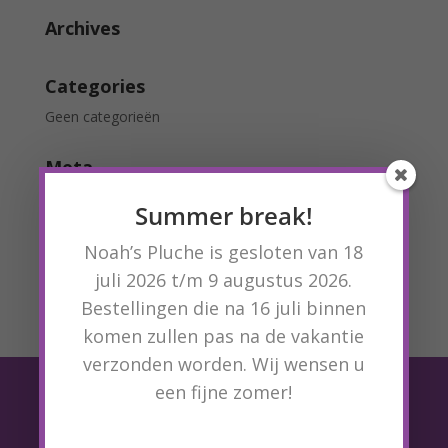
Archives
Categories
Geen categorieën
Meta
Login
Summer break!
Vermeldingen feed
Noah’s Pluche is gesloten van 18
Reacties feed
juli 2026 t/m 9 augustus 2026.
WordPress.org
Bestellingen die na 16 juli binnen
komen zullen pas na de vakantie
verzonden worden. Wij wensen u
een fijne zomer!
BEL

+31 24 820 07 06